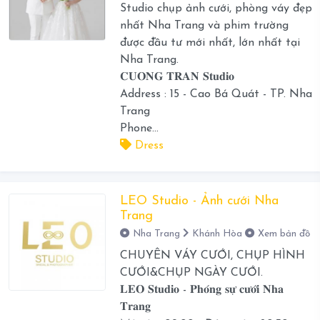
Studio chụp ảnh cưới, phòng váy đẹp
nhất Nha Trang và phim trường
được đầu tư mới nhất, lớn nhất tại
Nha Trang.
𝐂𝐔𝐎𝐍𝐆 𝐓𝐑𝐀𝐍 𝐒𝐭𝐮𝐝𝐢𝐨
Address : 15 - Cao Bá Quát - TP. Nha
Trang
Phone...
Dress
LEO Studio - Ảnh cưới Nha
Trang
Nha Trang
Khánh Hòa
Xem bản đồ
CHUYÊN VÁY CƯỚI, CHỤP HÌNH
CƯỚI&CHỤP NGÀY CƯỚI.
𝐋𝐄𝐎 𝐒𝐭𝐮𝐝𝐢𝐨 - 𝐏𝐡𝐨́𝐧𝐠 𝐬𝐮̛̣ 𝐜𝐮̛𝐨̛́𝐢 𝐍𝐡𝐚
𝐓𝐫𝐚𝐧𝐠