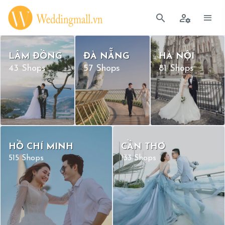
LÂM ĐỒNG
ĐÀ NẴNG
HÀ NỘI
43 Shops
57 Shops
81 Shops
HỒ CHÍ MINH
CẦN THƠ
515 Shops
133 Shops