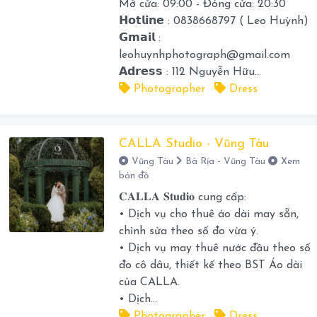
Mở cửa: 09:00 - Đóng cửa: 20:30
𝗛𝗼𝘁𝗹𝗶𝗻𝗲 : 0838668797 ( Leo Huỳnh)
𝗚𝗺𝗮𝗶𝗹 :
leohuynhphotograph@gmail.com
𝗔𝗱𝗿𝗲𝘀𝘀 : 112 Nguyễn Hữu...
Photographer
Dress
CALLA Studio - Vũng Tàu
Vũng Tàu
Bà Rịa - Vũng Tàu
Xem
bản đồ
𝐂𝐀𝐋𝐋𝐀 𝐒𝐭𝐮𝐝𝐢𝐨 cung cấp:
• Dịch vụ cho thuê áo dài may sẵn,
chỉnh sửa theo số đo vừa ý.
• Dịch vụ may thuê nước đầu theo số
đo cô dâu, thiết kế theo BST Áo dài
của CALLA.
• Dịch...
Photographer
Dress