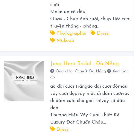
cưới
Make up cô dâu
Quay - Chụp ảnh cưới, chụp tiệc cưới
truyền thống - phóng...
Photographer
Dress
Makeup
Jong Hera Bridal - Đà Nẵng
Quận Hải Châu
Đà Nẵng
Xem bản
đồ
áo dài cưới trắngáo dài cưới đỏmẫu
váy cưới đẹpváy mặc đi đám cướiváy
đi đám cưới cho giới trẻváy cô dâu
đẹp
Thương Hiệu Váy Cưới Thiết Kế
Luxury Đạt Chuẩn Châu...
Dress