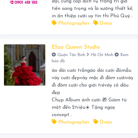
đại, cung cấp dịch vụ trang trí gia
tiên sang trọng và là xưởng thiết kế,
in ấn thiệp cưới uy tín thì Phú Quý...
Photographer
Dress
Eliza Queen Studio
Quận Tân Bình
Hồ Chí Minh
Xem
bản đồ
áo dài cưới trắngáo dài cưới đỏmẫu
váy cưới đẹpváy mặc đi đám cướiváy
đi đám cưới cho giới trẻváy cô dâu
đẹp
Chụp Album ảnh cưới 🎁 Giảm từ
một đến 2triệu☀️ Tặng ngay
concept...
Photographer
Dress