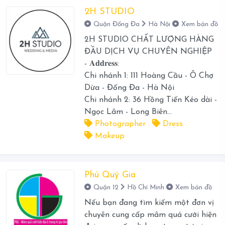
2H STUDIO
Quận Đống Đa
Hà Nội
Xem bản đồ
2H STUDIO CHẤT LƯỢNG HÀNG
ĐẦU DỊCH VỤ CHUYÊN NGHIỆP
- 𝐀𝐝𝐝𝐫𝐞𝐬𝐬:
Chi nhánh 1: 111 Hoàng Cầu - Ô Chợ
Dừa - Đống Đa - Hà Nội
Chi nhánh 2: 36 Hồng Tiến Kéo dài -
Ngọc Lâm - Long Biên...
Photographer
Dress
Makeup
Phú Quý Gia
Quận 12
Hồ Chí Minh
Xem bản đồ
Nếu bạn đang tìm kiếm một đơn vị
chuyên cung cấp mâm quả cưới hiện