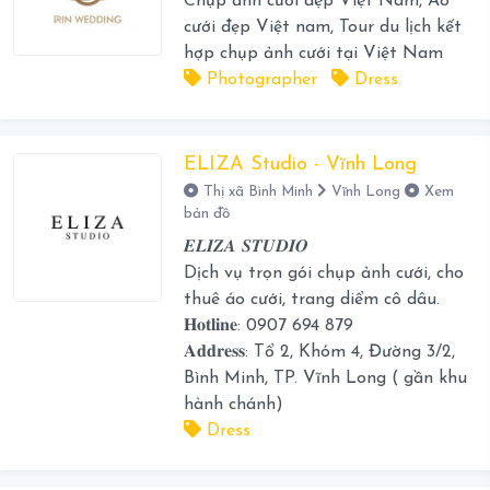
Chụp ảnh cưới đẹp Việt Nam, Áo
cưới đẹp Việt nam, Tour du lịch kết
hợp chụp ảnh cưới tại Việt Nam
Photographer
Dress
ELIZA Studio - Vĩnh Long
Thị xã Bình Minh
Vĩnh Long
Xem
bản đồ
𝑬𝑳𝑰𝒁𝑨 𝑺𝑻𝑼𝑫𝑰𝑶
Dịch vụ trọn gói chụp ảnh cưới, cho
thuê áo cưới, trang diểm cô dâu.
𝐇𝐨𝐭𝐥𝐢𝐧𝐞: 0907 694 879
𝐀𝐝𝐝𝐫𝐞𝐬𝐬: Tổ 2, Khóm 4, Đường 3/2,
Bình Minh, TP. Vĩnh Long ( gần khu
hành chánh)
Dress