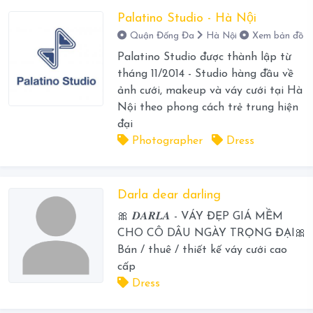
Palatino Studio - Hà Nội
Quận Đống Đa
Hà Nội
Xem bản đồ
Palatino Studio được thành lập từ
tháng 11/2014 - Studio hàng đầu về
ảnh cưới, makeup và váy cưới tại Hà
Nội theo phong cách trẻ trung hiện
đại
Photographer
Dress
Darla dear darling
🎀 𝑫𝑨𝑹𝑳𝑨 - VÁY ĐẸP GIÁ MỀM
CHO CÔ DÂU NGÀY TRỌNG ĐẠI🎀
Bán / thuê / thiết kế váy cưới cao
cấp
Dress