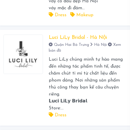
váy cô dâu đẹp Hà Nội
váy mặc đi đám...
Dress
Makeup
Luci LiLy Bridal - Hà Nội
Quận Hai Bà Trưng
Hà Nội
Xem
bản đồ
Luci LiLy chúng mình tự hào mang
đến những tác phẩm tinh tế, được
chăm chút tỉ mỉ từ chất liệu đến
phom dáng. Nơi những sản phẩm
thủ công thay bạn kể câu chuyện
riêng.
𝗟𝘂𝗰𝗶 𝗟𝗶𝗟𝘆 𝗕𝗿𝗶𝗱𝗮𝗹
Store:...
Dress