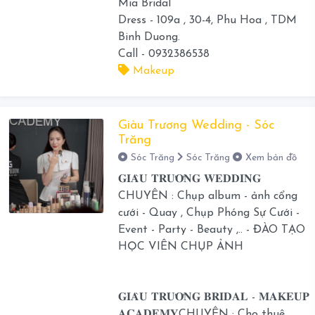
Mia Bridal
Dress - 109a , 30-4, Phu Hoa , TDM
Binh Duong.
Call - 0932386538
Makeup
Giàu Trương Wedding - Sóc
Trăng
Sóc Trăng
Sóc Trăng
Xem bản đồ
𝐆𝐈𝐀̀𝐔 𝐓𝐑𝐔̛𝐎̛𝐍𝐆 𝐖𝐄𝐃𝐃𝐈𝐍𝐆
CHUYÊN : Chụp album - ảnh cổng
cưới - Quay , Chụp Phóng Sự Cưới -
Event - Party - Beauty ,.. - ĐÀO TẠO
HỌC VIÊN CHỤP ẢNH
𝐆𝐈𝐀̀𝐔 𝐓𝐑𝐔̛𝐎̛𝐍𝐆 𝐁𝐑𝐈𝐃𝐀𝐋 - 𝐌𝐀𝐊𝐄𝐔𝐏
𝐀𝐂𝐀𝐃𝐄𝐌𝐘CHUYÊN : Cho thuê