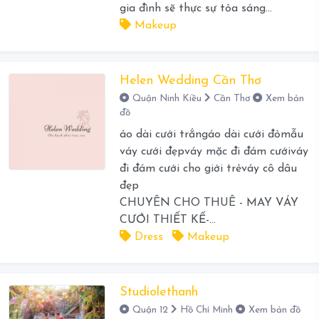
gia đình sẽ thực sự tỏa sáng...
Makeup
Helen Wedding Cần Thơ
Quận Ninh Kiều
Cần Thơ
Xem bản
đồ
áo dài cưới trắngáo dài cưới đỏmẫu
váy cưới đẹpváy mặc đi đám cướiváy
đi đám cưới cho giới trẻváy cô dâu
đẹp
CHUYÊN CHO THUÊ - MAY VÁY
CƯỚI THIẾT KẾ-...
Dress
Makeup
Studiolethanh
Quận 12
Hồ Chí Minh
Xem bản đồ