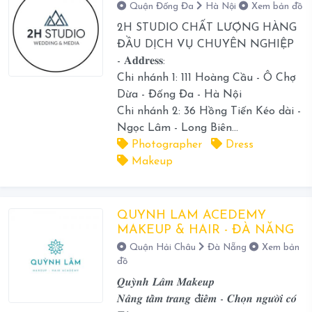
Quận Đống Đa
Hà Nội
Xem bản đồ
2H STUDIO CHẤT LƯỢNG HÀNG
ĐẦU DỊCH VỤ CHUYÊN NGHIỆP
- 𝐀𝐝𝐝𝐫𝐞𝐬𝐬:
Chi nhánh 1: 111 Hoàng Cầu - Ô Chợ
Dừa - Đống Đa - Hà Nội
Chi nhánh 2: 36 Hồng Tiến Kéo dài -
Ngọc Lâm - Long Biên...
Photographer
Dress
Makeup
QUYNH LAM ACEDEMY
MAKEUP & HAIR - ĐÀ NĂNG
Quận Hải Châu
Đà Nẵng
Xem bản
đồ
𝑸𝒖𝒚̀𝒏𝒉 𝑳𝒂̂𝒎 𝑴𝒂𝒌𝒆𝒖𝒑
𝑵𝒂̂𝒏𝒈 𝒕𝒂̂̀𝒎 𝒕𝒓𝒂𝒏𝒈 đ𝒊𝒆̂̉𝒎 - 𝑪𝒉𝒐̣𝒏 𝒏𝒈𝒖̛𝒐̛̀𝒊 𝒄𝒐́