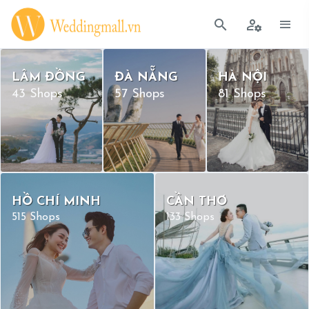
LÂM ĐỒNG
ĐÀ NẴNG
HÀ NỘI
43 Shops
57 Shops
81 Shops
HỒ CHÍ MINH
CẦN THƠ
515 Shops
133 Shops