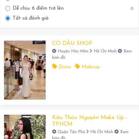
Dễ chịu: 6 điểm trở lên
0
Tất cả đánh giá
CÔ DÂU SHOP
Huyện Hóc Môn
Hồ Chí Minh
Xem
bản đồ
Dress
Makeup
Kiều Thảo Nguyên Make Up -
TP.HCM
Quận Tân Phú
Hồ Chí Minh
Xem
bản đồ