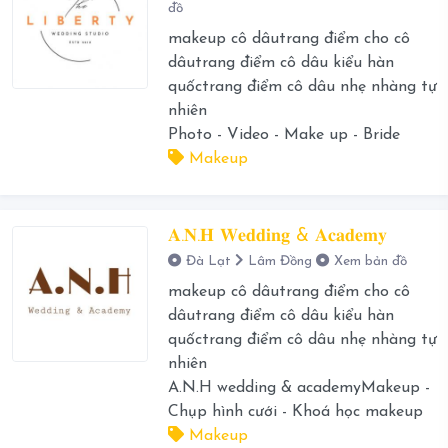
đồ
makeup cô dâutrang điểm cho cô
dâutrang điểm cô dâu kiểu hàn
quốctrang điểm cô dâu nhẹ nhàng tự
nhiên
Photo - Video - Make up - Bride
Makeup
𝐀.𝐍.𝐇 𝐖𝐞𝐝𝐝𝐢𝐧𝐠 & 𝐀𝐜𝐚𝐝𝐞𝐦𝐲
Đà Lạt
Lâm Đồng
Xem bản đồ
makeup cô dâutrang điểm cho cô
dâutrang điểm cô dâu kiểu hàn
quốctrang điểm cô dâu nhẹ nhàng tự
nhiên
A.N.H wedding & academyMakeup -
Chụp hình cưới - Khoá học makeup
Makeup