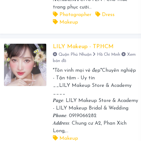
trang phục cưới...
Photographer
Dress
Makeup
LILY Makeup - TP.HCM
Quận Phú Nhuận
Hồ Chí Minh
Xem
bản đồ
"Tôn vinh mọi vẻ đẹp"Chuyên nghiệp
- Tận tâm - Uy tín
__LILY Makeup Store & Academy
____
𝑷𝒂𝒈𝒆: LILY Makeup Store & Academy
- LILY Makeup Bridal & Wedding
𝑷𝒉𝒐𝒏𝒆: 0919066282
𝑨𝒅𝒅𝒓𝒆𝒔𝒔: Chung cư A2, Phan Xích
Long,...
Makeup