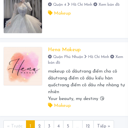
Quận 4
Hồ Chí Minh
Xem bản đồ
Makeup
Hena Makeup
Quận Phú Nhuận
Hồ Chí Minh
Xem
bản đồ
makeup cô dâutrang điểm cho cô
dâutrang điểm cô dâu kiểu hàn
quốctrang điểm cô dâu nhẹ nhàng tự
nhiên
Your beauty, my destiny 😘
Makeup
« Trước
1
2
3
4
5
…
12
Tiếp »