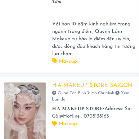
𝑻𝒂̂𝒎
Với hơn 10 năm kinh nghiệm trong
ngành trang điểm, Quỳnh Lâm
Makeup tự hào là điểm đến uy tín,
được đông đảo khách hàng tin tưởng
lựa chọn....
Makeup
H.A MAKEUP STORE SAIGON
Quận Tân Bình
Hồ Chí Minh
Xem
bản đồ
𝐇.𝐀 𝐌𝐀𝐊𝐄𝐔𝐏 𝐒𝐓𝐎𝐑𝐄▪️Address: Sài
Gòn▪️Hotline : 0708138165
Makeup