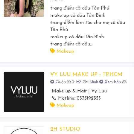
trang điểm cô dâu Tân Phú
make up cô dâu Tân Bình
trang điểm làm tóc cho mẹ cô dâu
Tân Phú
makeup cô dâu Tân Bình
trang điểm cô dâu...
Makeup
VY LUU MAKE UP - TP.HCM
Quận 10
Hồ Chí Minh
Xem bản đồ
Make up & Hair | Vy Luu
📞 Hotline: 0335192355
Makeup
2H STUDIO