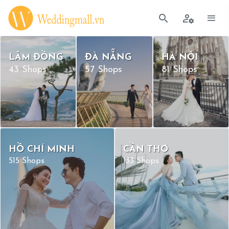
LÂM ĐỒNG
ĐÀ NẴNG
HÀ NỘI
43 Shops
57 Shops
81 Shops
HỒ CHÍ MINH
CẦN THƠ
515 Shops
133 Shops